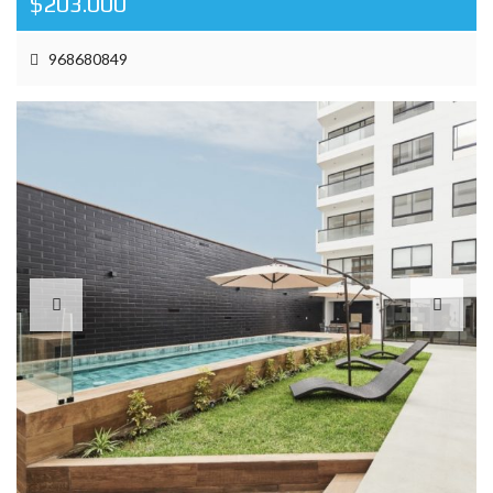
$203.000
968680849