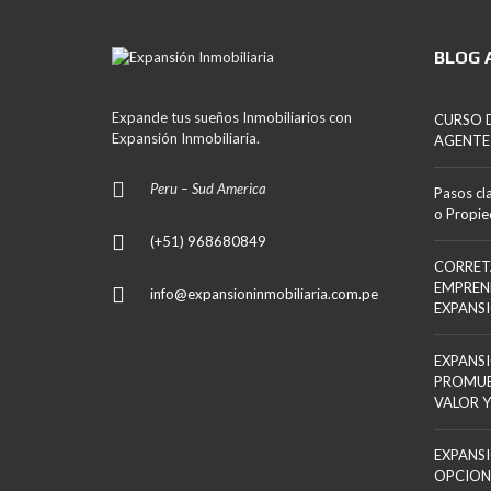
BLOG 
Expande tus sueños Inmobiliarios con
CURSO D
Expansión Inmobiliaria.
AGENTE
Peru – Sud America
Pasos cl
o Propi
(+51) 968680849
CORRET
EMPREN
info@expansioninmobiliaria.com.pe
EXPANS
EXPANSI
PROMUE
VALOR Y
EXPANSI
OPCION