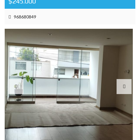
$245.000
968680849