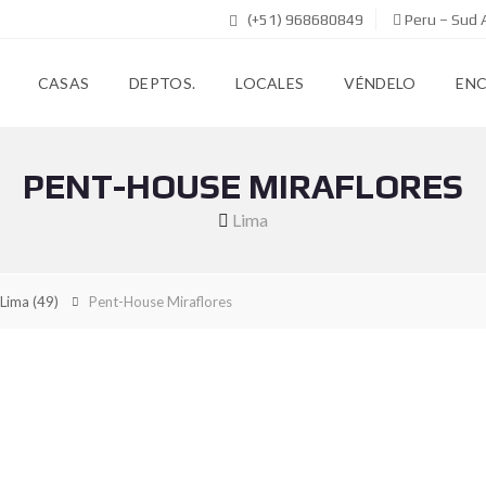
(+51) 968680849
Peru – Sud 
CASAS
DEPTOS.
LOCALES
VÉNDELO
EN
PENT-HOUSE MIRAFLORES
Lima
Lima
(49)
Pent-House Miraflores