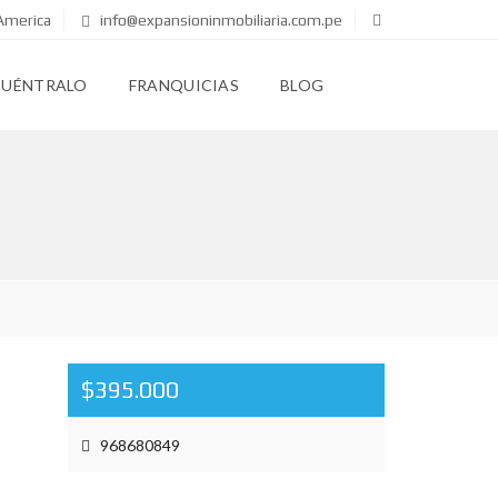
America
info@expansioninmobiliaria.com.pe
CUÉNTRALO
FRANQUICIAS
BLOG
$395.000
968680849