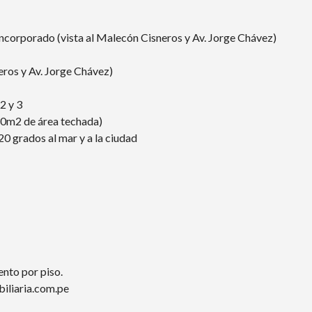
incorporado (vista al Malecón Cisneros y Av. Jorge Chávez)
eros y Av. Jorge Chávez)
2 y 3
30m2 de área techada)
20 grados al mar y a la ciudad
nto por piso.
iliaria.com.pe