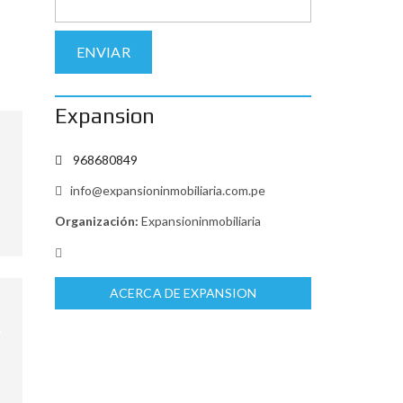
Expansion
968680849
info@expansioninmobiliaria.com.pe
Organización:
Expansioninmobiliaria
ACERCA DE EXPANSION