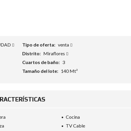
UDAD
Tipo de oferta:
venta
Distrito:
Miraflores
Cuartos de baño:
3
Tamaño del lote:
140 Mt²
RACTERÍSTICAS
era
Cocina
za
TV Cable