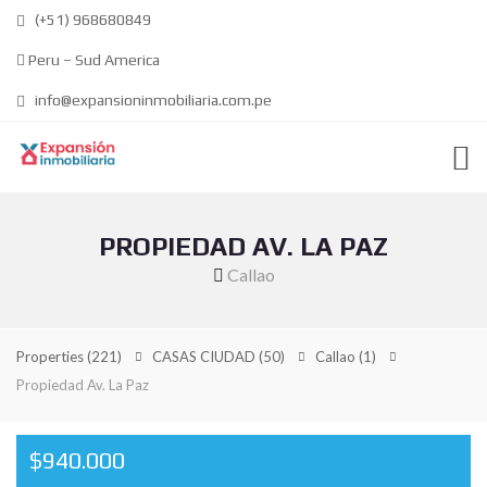
(+51) 968680849
Peru – Sud America
info@expansioninmobiliaria.com.pe
PROPIEDAD AV. LA PAZ
Callao
Properties
(221)
CASAS CIUDAD
(50)
Callao
(1)
Propiedad Av. La Paz
$940.000