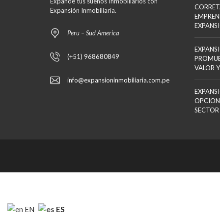
Expande tus sueños Inmobiliarios con
CORRET
Expansión Inmobiliaria.
EMPREN
EXPANS
Peru – Sud America
EXPANSI
(+51) 968680849
PROMUE
VALOR Y
info@expansioninmobiliaria.com.pe
EXPANSI
OPCION
SECTOR
ES
EN