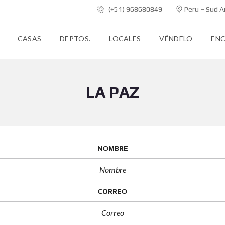
(+51) 968680849
Peru – Sud A
CASAS
DEPTOS.
LOCALES
VÉNDELO
EN
LA PAZ
NOMBRE
CORREO