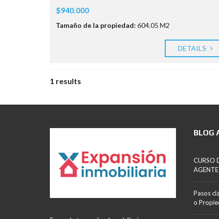
$940.000
Tamaño de la propiedad:
604.05 M2
DETAILS
1 results
BLOG 
CURSO D
AGENTE
Pasos cl
o Propi