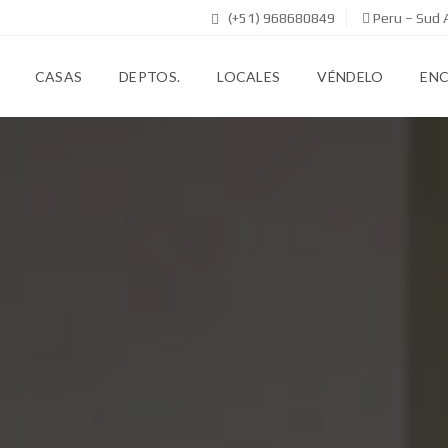
(+51) 968680849
Peru – Sud 
CASAS
DEPTOS.
LOCALES
VÉNDELO
EN