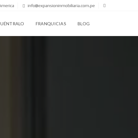
America
info@expansioninmobiliaria.com.pe
CUÉNTRALO
FRANQUICIAS
BLOG