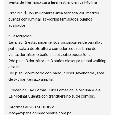
Venta de Hermosa casa 🏡 en estreno en La Molina
Precio : . $ 399 mil dolares área techada 280 metros ,
cuenta con luminarias vidrios templados buenos
acabados.
*Descripción :
1er piso : 2 estacionamientos, piscina,area de parrilla ,
patio ,sala a doble altura comedor, cocina, baño de
visita, dormitorio baño closet ,patio posterior .
2do piso: 3 dormitorios 3 baños closet principal walking
closet
3er piso : dormitorio con baño , closet ,lavanderia , área
de tv , bar ,terraza amplia .
Ubicacion : Av. Lomas , Urb Lomas de la Molina Vieja
La Molina! Cuenta con tranquera no sube combis.
Informes al 968 680 849 o
info@expansioninmobiliaria.com.pe