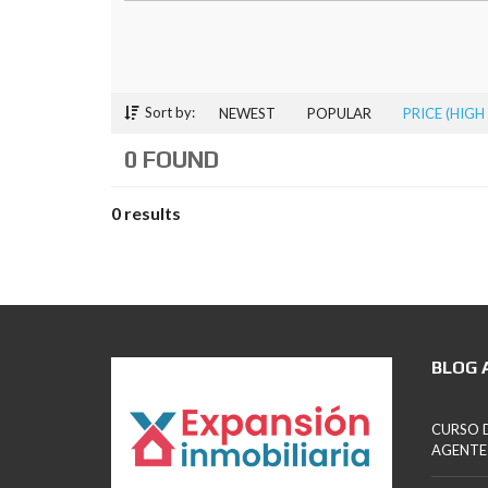
Sort by:
NEWEST
POPULAR
PRICE (HIGH
0 FOUND
0 results
BLOG 
CURSO D
AGENTE