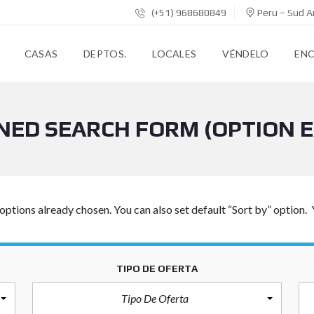
(+51) 968680849
Peru – Sud A
CASAS
DEPTOS.
LOCALES
VÉNDELO
EN
NED SEARCH FORM (OPTION 
options already chosen. You can also set default “Sort by” option. 
TIPO DE OFERTA
Tipo De Oferta