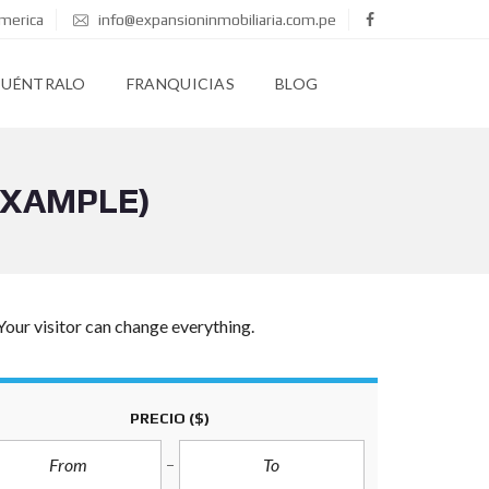
merica
info@expansioninmobiliaria.com.pe
CUÉNTRALO
FRANQUICIAS
BLOG
EXAMPLE)
Your visitor can change everything.
PRECIO
($)