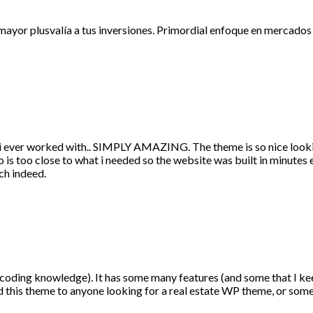
yor plusvalía a tus inversiones. Primordial enfoque en mercados i
 ever worked with.. SIMPLY AMAZING. The theme is so nice looking
o is too close to what i needed so the website was built in minutes
ch indeed.
o coding knowledge). It has some many features (and some that I ke
end this theme to anyone looking for a real estate WP theme, or som