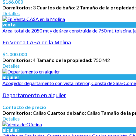
$166.000
Dormitorios:
3
Cuartos de baño:
2
Tamaño de la propiedad
Detalles
venta
Area total de 2050 mt y de área construida de 750 mt, (piscina, jac
En Venta CASA en la Molina
$1.000.000
Dormitorios:
4
Tamaño de la propiedad:
750 M2
Detalles
alquiler
Acogedor departamento con vista interior, Consta de Sala/Comedor,
Departamento en alquiler
Contacto de precio
Dormitorios:
Callao
Cuartos de baño:
Callao
Tamaño de la p
Detalles
alquiler
Oficina en San Isidro. Cuenta con Ascensor, Cocina completa, 5 b