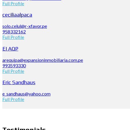
Full Profile
ceciliaalpaca
solo.celul@r-xfavor.pe
958332162
Full Profile
EI AQP
arequipa@expansioninmobiliaria.com.pe
993593330
Full Profile
Eric Sandhaus
e_sandhaus@yahoo.com
Full Profile
Testimonials