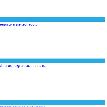
uegos, garaje techado...
leros de granito, cocina e...
para oficinas, Incluye un e...