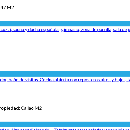
:
47 M2
uzzi, sauna y ducha española , gimnasio, zona de parrilla, sala de j
 baño de visitas, Cocina abierta con reposteros altos y bajos, tab
ropiedad:
Callao M2
años, Aire acondicionado, - Totalmente remodelada y acondicionada 