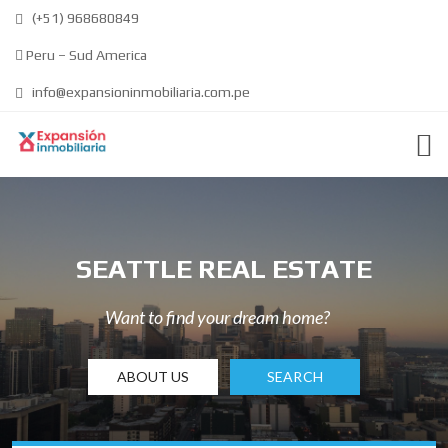
(+51) 968680849
Peru – Sud America
info@expansioninmobiliaria.com.pe
SEATTLE REAL ESTATE
Want to find your dream home?
ABOUT US
SEARCH