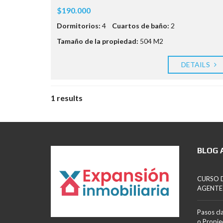
$190.000
Dormitorios:
4
Cuartos de baño:
2
Tamaño de la propiedad:
504 M2
DETAILS
1 results
BLOG 
CURSO D
AGENTE
Pasos cl
o Propi