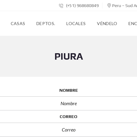
(+51) 968680849
Peru – Sud A
CASAS
DEPTOS.
LOCALES
VÉNDELO
EN
PIURA
NOMBRE
CORREO