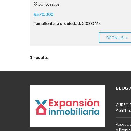
Lambayeque
$570.000
Tamaño de la propiedad:
30000 M2
DETAILS
1 results
BLOG 
CURSO D
AGENTE
Pasos cl
o Propi