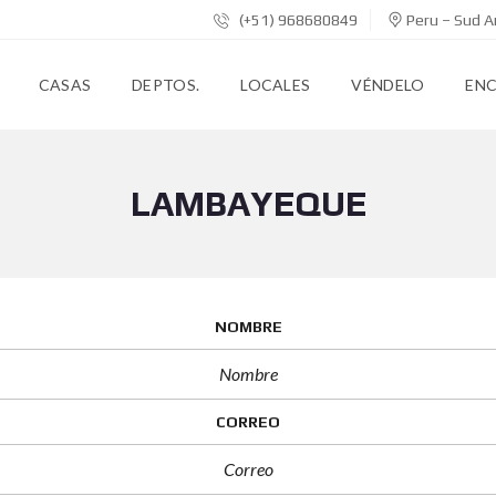
(+51) 968680849
Peru – Sud A
CASAS
DEPTOS.
LOCALES
VÉNDELO
EN
LAMBAYEQUE
NOMBRE
CORREO