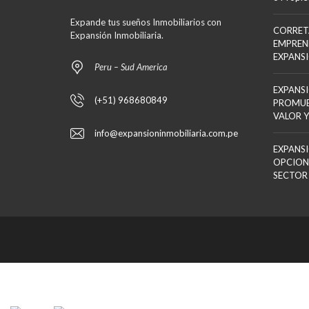
Expande tus sueños Inmobiliarios con
CORRET
Expansión Inmobiliaria.
EMPREN
EXPANS
Peru – Sud America
EXPANSI
(+51) 968680849
PROMUE
VALOR Y
info@expansioninmobiliaria.com.pe
EXPANSI
OPCION
SECTOR